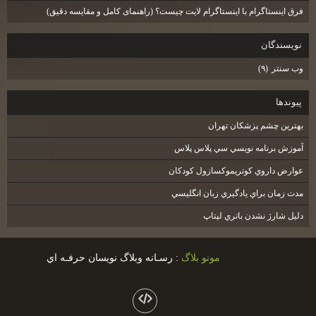
فرق اینستاگرام با اینستاگرام لایت چیست؟ (راهنمای کامل و مقایسه دقیق)
نويسندگان
وب سنتر
(۹)
پيوندها
بهترين چشم پزشكان تهران
آموزش برنامه نويسي سي پلاس پلاس
عوارض داروي كوتريموكسازول كودكان
مدت زمان براي يادگيري زبان انگليسي
دليل شارژ نشدن باتري لپتاپ
مونو بلاگ
: رسـانه وبلاگ نويسان حرفـه اي