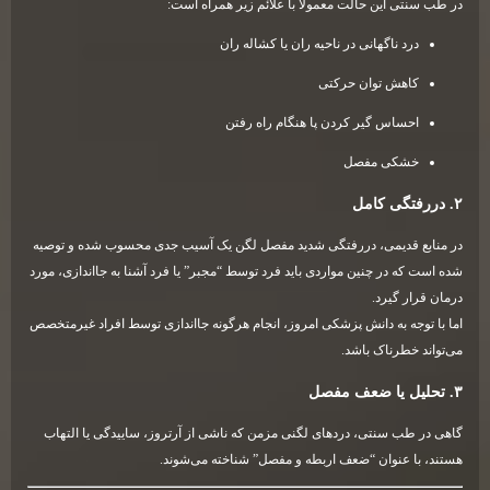
در طب سنتی این حالت معمولاً با علائم زیر همراه است:
درد ناگهانی در ناحیه ران یا کشاله ران
کاهش توان حرکتی
احساس گیر کردن پا هنگام راه رفتن
خشکی مفصل
۲. دررفتگی کامل
در منابع قدیمی، دررفتگی شدید مفصل لگن یک آسیب جدی محسوب شده و توصیه
شده است که در چنین مواردی باید فرد توسط “مجبر” یا فرد آشنا به جااندازی، مورد
درمان قرار گیرد.
اما با توجه به دانش پزشکی امروز، انجام هرگونه جااندازی توسط افراد غیرمتخصص
می‌تواند خطرناک باشد.
۳. تحلیل یا ضعف مفصل
گاهی در طب سنتی، دردهای لگنی مزمن که ناشی از آرتروز، ساییدگی یا التهاب
هستند، با عنوان “ضعف اربطه و مفصل” شناخته می‌شوند.