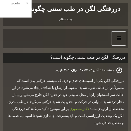
×
تبلیغات
دررفتگی لگن در طب سنتی چگونه است؟
وب سنتر
دررفتگی لگن در طب سنتی چگونه است؟
دوشنبه ۲۶ آبان ۰۴ ۱۷:۵۷
۲۰۵ بازديد
دررفتگی لگن یکی از آسیب‌های جدی و دردناک سیستم حرکتی بدن است که
معمولاً در اثر حادثه، ضربه شدید، سقوط از ارتفاع یا تصادف ایجاد می‌شود. در این
حالت سر استخوان ران از محل طبیعی خود در حفره لگن خارج می‌شود و بیمار
دچار درد شدید، ناتوانی در حرکت و محدودیت شدید حرکتی می‌گردد. در طب مدرن،
متخصصان ارتوپدی مانند
دکتر منصوری
بر این موضوع تأکید می‌کنند که دررفتگی
لگن یک وضعیت اورژانسی است و باید به‌سرعت جااندازی شود تا آسیب به عصب‌ها
و مفصل حداقل شود.